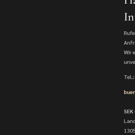
In
Rufe
Anfr
Wir 
unve
Tel.
buer
SEK
Land
1305