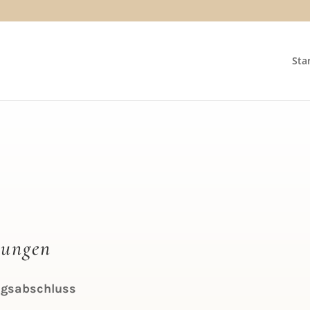
Sta
gungen
agsabschluss