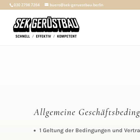
030 2798 7264
buero@sek-geruestbau.berlin
Allgemeine Geschäftsbedin
1
Geltung der Bedingungen und Vertr