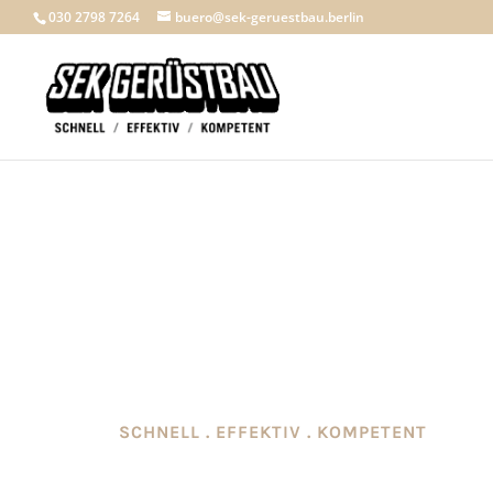
030 2798 7264
buero@sek-geruestbau.berlin
SCHNELL . EFFEKTIV . KOMPETENT