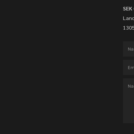
SEK
Land
1305