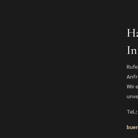
Ha
In
Rufe
Anfr
Wir 
unve
Tel.
buer